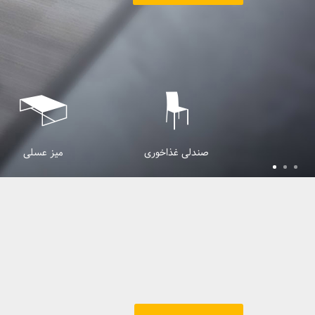
سول
میز TV
صندلی غذاخوری