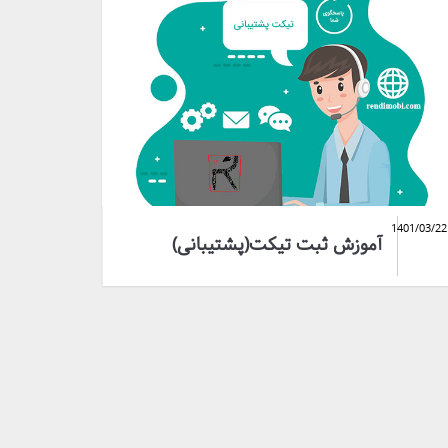
1401/03/22
آموزش ثبت تیکت(پشتیبانی)