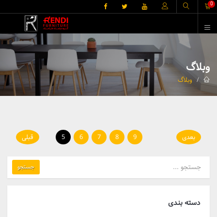
0
وبلاگ
وبلاگ
بعدی
9
8
7
6
5
قبلی
جستجو
دسته بندی